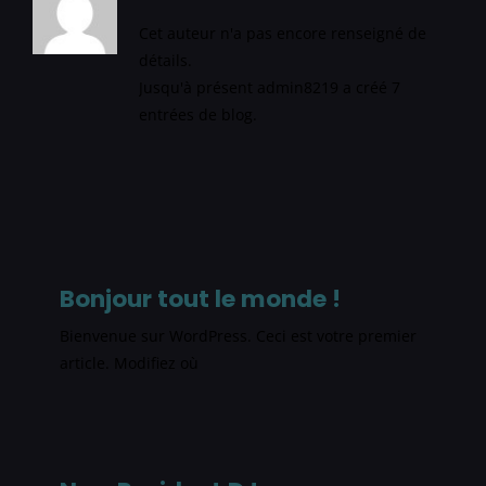
Cet auteur n'a pas encore renseigné de
détails.
Jusqu'à présent admin8219 a créé 7
entrées de blog.
Bonjour tout le monde !
Bienvenue sur WordPress. Ceci est votre premier
article. Modifiez où