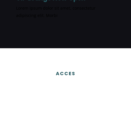
Lorem ipsum dolor sit amet, consectetur
adipiscing elit. Morbi
ACCES