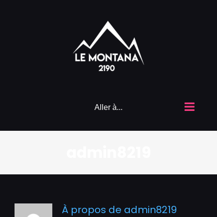
Passer
au
contenu
Aller à...
admin8219
À propos de
admin8219